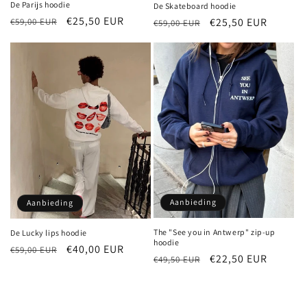
De Parijs hoodie
De Skateboard hoodie
Normale
Aanbiedingsprijs
€25,50 EUR
Normale
Aanbiedingsprijs
€25,50 EUR
€59,00 EUR
€59,00 EUR
prijs
prijs
Aanbieding
Aanbieding
The "See you in Antwerp" zip-up
De Lucky lips hoodie
hoodie
Normale
Aanbiedingsprijs
€40,00 EUR
€59,00 EUR
Normale
Aanbiedingsprijs
€22,50 EUR
€49,50 EUR
prijs
prijs