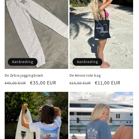
c
t
i
e
:
Aanbieding
Aanbieding
De Zebra joggingbroek
De Amore tote bag
Normale
Aanbiedingsprijs
€35,00 EUR
Normale
Aanbiedingsprijs
€11,00 EUR
€45,00 EUR
€15,50 EUR
prijs
prijs