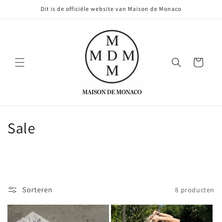
Meteen
Dit is de officiële website van Maison de Monaco
naar de
content
Winkelwagen
C
Sale
o
l
l
Sorteren
8 producten
e