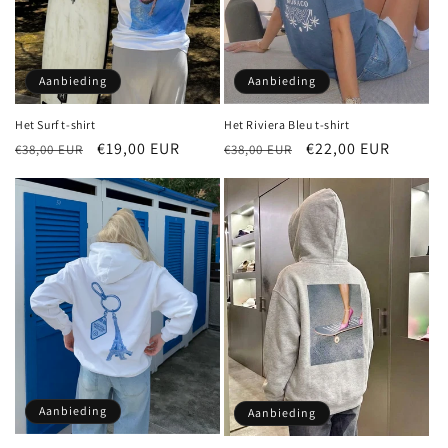
Aanbieding
Aanbieding
Het Surf t-shirt
Het Riviera Bleu t-shirt
Normale
Aanbiedingsprijs
€19,00 EUR
Normale
Aanbiedingsprijs
€22,00 EUR
€38,00 EUR
€38,00 EUR
prijs
prijs
Aanbieding
Aanbieding