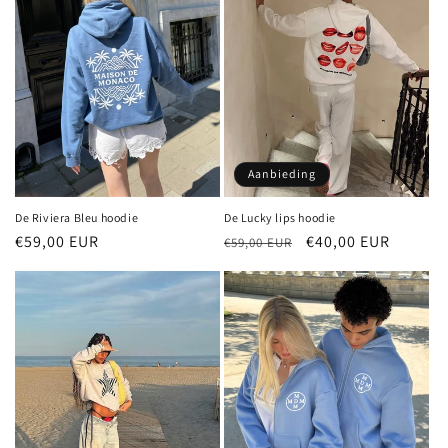
Aanbieding
De Riviera Bleu hoodie
De Lucky lips hoodie
Normale
€59,00 EUR
Normale
Aanbiedingsprijs
€40,00 EUR
€59,00 EUR
prijs
prijs