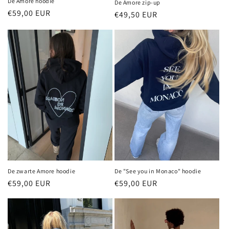
De Amore hoodie
De Amore zip-up
Normale
€59,00 EUR
Normale
€49,50 EUR
prijs
prijs
De "See you in Monaco" hoodie
De zwarte Amore hoodie
Normale
€59,00 EUR
Normale
€59,00 EUR
prijs
prijs