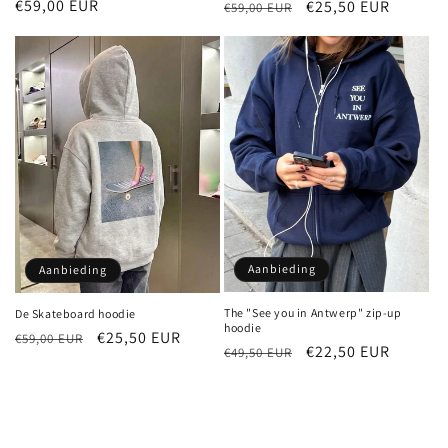
Normale
€59,00 EUR
Normale
Aanbiedingsprijs
€25,50 EUR
€59,00 EUR
prijs
prijs
Aanbieding
Aanbieding
The "See you in Antwerp" zip-up
De Skateboard hoodie
hoodie
Normale
Aanbiedingsprijs
€25,50 EUR
€59,00 EUR
Normale
Aanbiedingsprijs
€22,50 EUR
€49,50 EUR
prijs
prijs