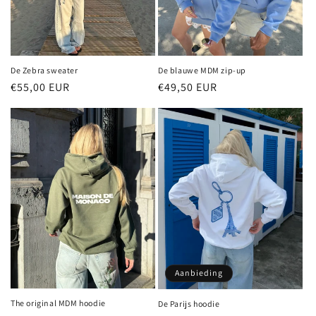
De Zebra sweater
De blauwe MDM zip-up
Normale
€55,00 EUR
Normale
€49,50 EUR
prijs
prijs
Aanbieding
The original MDM hoodie
De Parijs hoodie