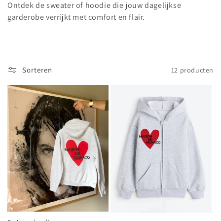
c
Ontdek de sweater of hoodie die jouw dagelijkse
t
garderobe verrijkt met comfort en flair.
i
e
Sorteren
12 producten
: